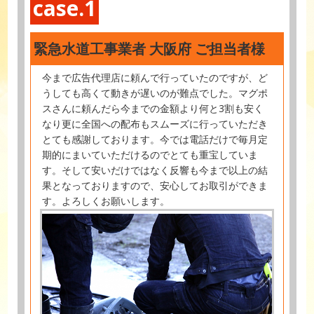
case.1
緊急水道工事業者 大阪府 ご担当者様
今まで広告代理店に頼んで行っていたのですが、ど
うしても高くて動きが遅いのが難点でした。マグポ
スさんに頼んだら今までの金額より何と3割も安く
なり更に全国への配布もスムーズに行っていただき
とても感謝しております。今では電話だけで毎月定
期的にまいていただけるのでとても重宝していま
す。そして安いだけではなく反響も今まで以上の結
果となっておりますので、安心してお取引ができま
す。よろしくお願いします。