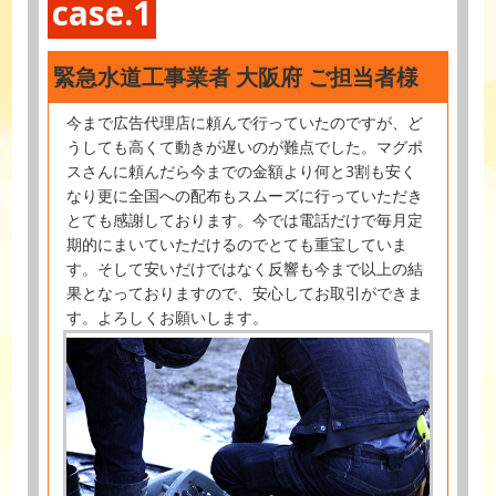
case.1
緊急水道工事業者 大阪府 ご担当者様
今まで広告代理店に頼んで行っていたのですが、ど
うしても高くて動きが遅いのが難点でした。マグポ
スさんに頼んだら今までの金額より何と3割も安く
なり更に全国への配布もスムーズに行っていただき
とても感謝しております。今では電話だけで毎月定
期的にまいていただけるのでとても重宝していま
す。そして安いだけではなく反響も今まで以上の結
果となっておりますので、安心してお取引ができま
す。よろしくお願いします。