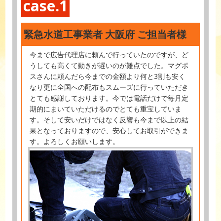
case.1
緊急水道工事業者 大阪府 ご担当者様
今まで広告代理店に頼んで行っていたのですが、ど
うしても高くて動きが遅いのが難点でした。マグポ
スさんに頼んだら今までの金額より何と3割も安く
なり更に全国への配布もスムーズに行っていただき
とても感謝しております。今では電話だけで毎月定
期的にまいていただけるのでとても重宝していま
す。そして安いだけではなく反響も今まで以上の結
果となっておりますので、安心してお取引ができま
す。よろしくお願いします。