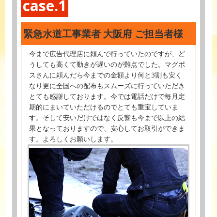
case.1
緊急水道工事業者 大阪府 ご担当者様
今まで広告代理店に頼んで行っていたのですが、ど
うしても高くて動きが遅いのが難点でした。マグポ
スさんに頼んだら今までの金額より何と3割も安く
なり更に全国への配布もスムーズに行っていただき
とても感謝しております。今では電話だけで毎月定
期的にまいていただけるのでとても重宝していま
す。そして安いだけではなく反響も今まで以上の結
果となっておりますので、安心してお取引ができま
す。よろしくお願いします。