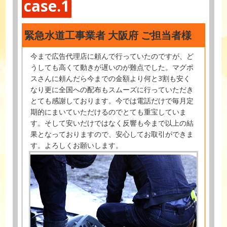
case.1
緊急水道工事業者 大阪府 ご担当者様
今まで広告代理店に頼んで行っていたのですが、ど
うしても高くて動きが遅いのが難点でした。マグポ
スさんに頼んだら今までの金額より何と3割も安く
なり更に全国への配布もスムーズに行っていただき
とても感謝しております。今では電話だけで毎月定
期的にまいていただけるのでとても重宝していま
す。そして安いだけではなく反響も今まで以上の結
果となっておりますので、安心してお取引ができま
す。よろしくお願いします。