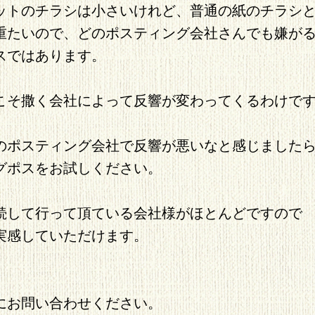
ットのチラシは小さいけれど、普通の紙のチラシ
重たいので、どのポスティング会社さんでも嫌が
スではあります。
こそ撒く会社によって反響が変わってくるわけで
のポスティング会社で反響が悪いなと感じました
グポスをお試しください。
続して行って頂ている会社様がほとんどですので
実感していただけます。
にお問い合わせください。