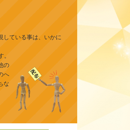
視している事は、いかに
す。
他の
のへ
ちな