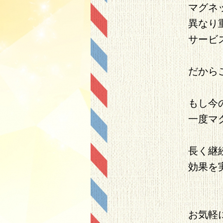
マグネ
異なり
サービ
だから
もし今
一度マ
長く継
効果を
お気軽