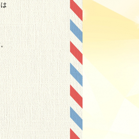
とは
る
す。
ら