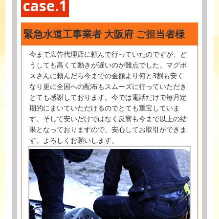
case.1
緊急水道工事業者 大阪府 ご担当者様
今まで広告代理店に頼んで行っていたのですが、ど
うしても高くて動きが遅いのが難点でした。マグポ
スさんに頼んだら今までの金額より何と3割も安く
なり更に全国への配布もスムーズに行っていただき
とても感謝しております。今では電話だけで毎月定
期的にまいていただけるのでとても重宝していま
す。そして安いだけではなく反響も今まで以上の結
果となっておりますので、安心してお取引ができま
す。よろしくお願いします。