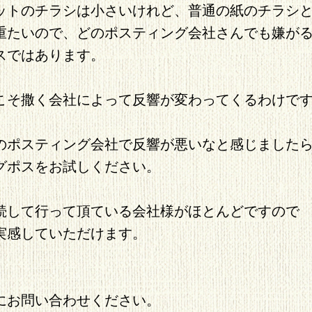
ットのチラシは小さいけれど、普通の紙のチラシ
重たいので、どのポスティング会社さんでも嫌が
スではあります。
こそ撒く会社によって反響が変わってくるわけで
のポスティング会社で反響が悪いなと感じました
グポスをお試しください。
続して行って頂ている会社様がほとんどですので
実感していただけます。
にお問い合わせください。