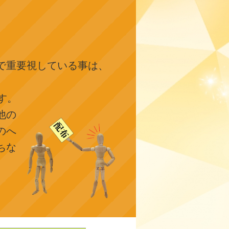
で重要視している事は、
す。
他の
のへ
ちな