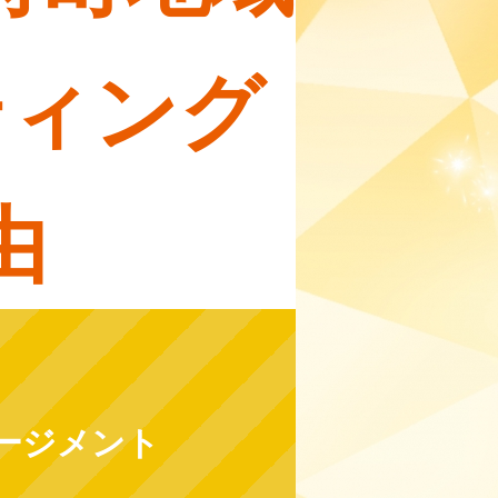
ティング
由
ージメント