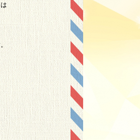
とは
る
す。
ら