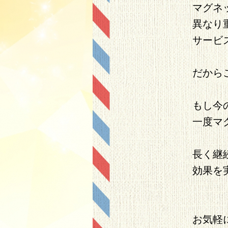
マグネ
異なり
サービ
だから
もし今
一度マ
長く継
効果を
お気軽