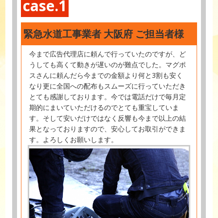
case.1
緊急水道工事業者 大阪府 ご担当者様
今まで広告代理店に頼んで行っていたのですが、ど
うしても高くて動きが遅いのが難点でした。マグポ
スさんに頼んだら今までの金額より何と3割も安く
なり更に全国への配布もスムーズに行っていただき
とても感謝しております。今では電話だけで毎月定
期的にまいていただけるのでとても重宝していま
す。そして安いだけではなく反響も今まで以上の結
果となっておりますので、安心してお取引ができま
す。よろしくお願いします。